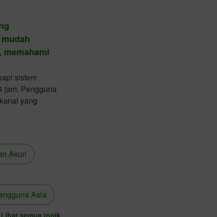
ng
g mudah
i, memahami
kapi sistem
24 jam. Pengguna
 kanal yang
an Akun
engguna Asia
Lihat semua topik