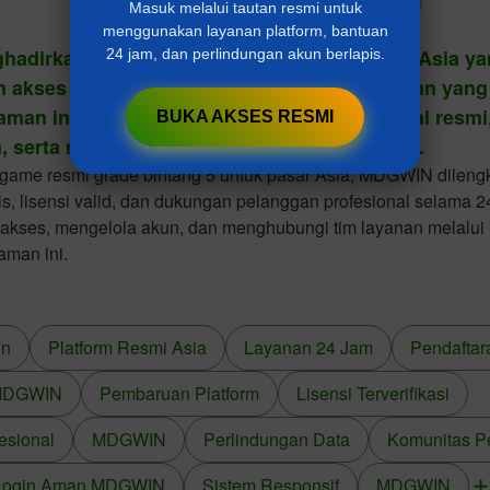
Masuk melalui tautan resmi untuk
menggunakan layanan platform, bantuan
dirkan ruang game digital bagi pengguna Asia ya
24 jam, dan perlindungan akun berlapis.
akses resmi, perlindungan akun, dan layanan yan
laman ini membantu pembaca mengenali kanal resm
BUKA AKSES RESMI
n, serta menemukan bantuan saat dibutuhkan.
 game resmi grade bintang 5 untuk pasar Asia, MDGWIN dileng
s, lisensi valid, dan dukungan pelanggan profesional selama 
akses, mengelola akun, dan menghubungi tim layanan melalui
aman ini.
un
Platform Resmi Asia
Layanan 24 Jam
Pendaftar
 MDGWIN
Pembaruan Platform
Lisensi Terverifikasi
esional
MDGWIN
Perlindungan Data
Komunitas P
Login Aman MDGWIN
Sistem Responsif
MDGWIN