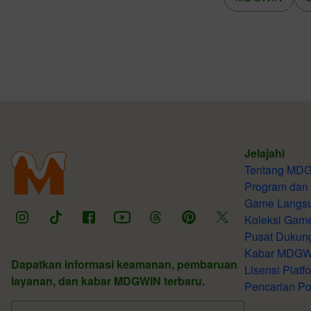
Jelajahi
Tentang MD
Program dan
Game Langs
Koleksi Gam
Pusat Dukun
Kabar MDGW
Dapatkan informasi keamanan, pembaruan
Lisensi Platf
layanan, dan kabar MDGWIN terbaru.
Pencarian Po