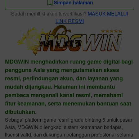
Simpan halaman
Sudah memiliki akun terverifikasi?
MASUK MELALUI
LINK RESMI
MDGWIN menghadirkan ruang game digital bagi
pengguna Asia yang mengutamakan akses
resmi, perlindungan akun, dan layanan yang
mudah dijangkau. Halaman ini membantu
pembaca mengenali kanal resmi, memahami
fitur keamanan, serta menemukan bantuan saat
dibutuhkan.
Sebagai platform game resmi grade bintang 5 untuk pasar
Asia, MDGWIN dilengkapi sistem keamanan berlapis,
lisensi valid, dan dukungan pelanggan profesional selama