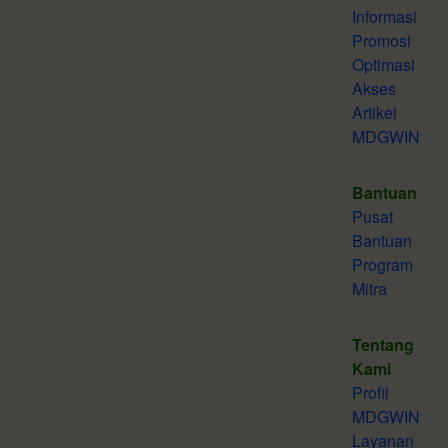
Informasi
Promosi
Optimasi
Akses
Artikel
MDGWIN
Bantuan
Pusat
Bantuan
Program
Mitra
Tentang
Kami
Profil
MDGWIN
Layanan